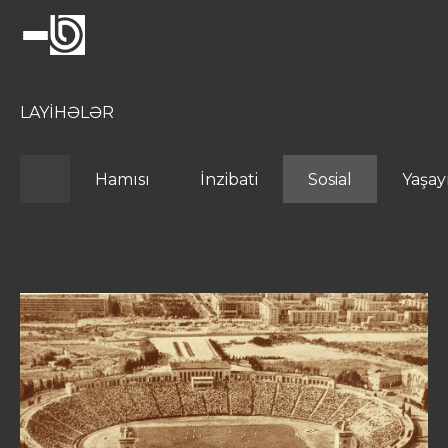
LAYİHƏLƏR
Hamısı
İnzibati
Sosial
Yaşay