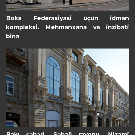
Boks Federasiyasi üçün idman
kompleksi. Mehmanxana və inzibati
bina
Bakı şəhəri, Səbail rayonu, Nizami