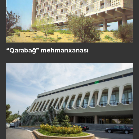
“Qarabağ” mehmanxanası