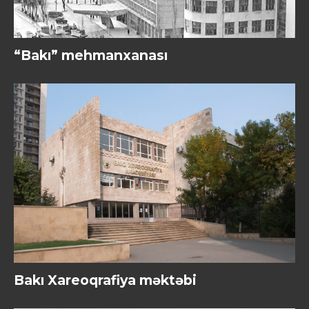
“Bakı” mehmanxanası
Bakı Xareoqrafiya məktəbi