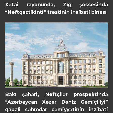
Xətai rayonunda, Zığ şossesində
“Neftqaztikinti” trestinin insibati binası
Bakı şəhəri, Neftçilər prospektində
“Azərbaycan Xəzər Dəniz Gəmiçiliyi”
qapali səhmdar cəmiyyətinin inzibati