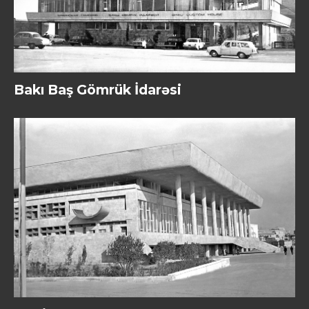
Bakı Baş Gömrük İdarəsi