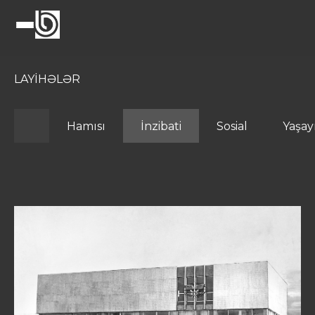
LAYİHƏLƏR
Hamısı
İnzibati
Sosial
Yaşay