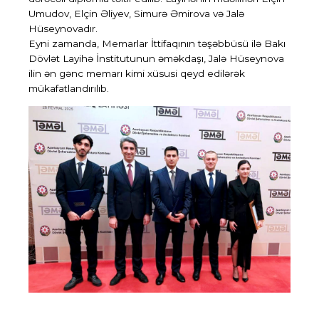
Umudov, Elçin Əliyev, Simurə Əmirova və Jalə
Hüseynovadır.
Eyni zamanda, Memarlar İttifaqının təşəbbüsü ilə Bakı
Dövlət Layihə İnstitutunun əməkdaşı, Jalə Hüseynova
ilin ən gənc memarı kimi xüsusi qeyd edilərək
mükafatlandırılıb.