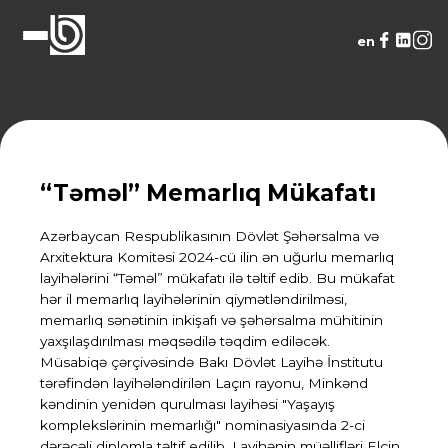
en
“Təməl” Memarlıq Mükafatı
Azərbaycan Respublikasının Dövlət Şəhərsalma və
Arxitektura Komitəsi 2024-cü ilin ən uğurlu memarlıq
layihələrini “Təməl” mükafatı ilə təltif edib. Bu mükafat
hər il memarlıq layihələrinin qiymətləndirilməsi,
memarlıq sənətinin inkişafı və şəhərsalma mühitinin
yaxşılaşdırılması məqsədilə təqdim ediləcək.
Müsabiqə çərçivəsində Bakı Dövlət Layihə İnstitutu
tərəfindən layihələndirilən Laçın rayonu, Minkənd
kəndinin yenidən qurulması layihəsi "Yaşayış
komplekslərinin memarlığı" nominasiyasında 2-ci
dərəcəli diplomla təltif edilib. Layihənin müəllifləri Elçin