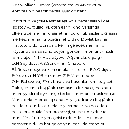
Respublikası Dövlət Şəhərsalma və Arxitektura
Komitəsinin nəzdində fəaliyyət göstərir.
İnstitutun keçdiyi keşməkeşli yola nəzər salan İlqar
İsbatov vurğuladı ki, ötən əsrin ikinci yarısında
ölkəmizdə memarlıq sənətinin qorunub saxlandığı əsas
mərkəz, memarlıq ocağı məhz Bakı Dövlət Layihə
İnstitutu oldu. Burada ölkənin gələcək memarlıq
həyatında öz sözünü deyən görkəmli memarlar nəsli
formalaşdı. N.M.Hacıbəyov, T.Y.Şarinski, V.Şulgin,
D.H.Seyidova, A.S.Surkin, B.İ.Ginzburq,
F.İ.Rüstəmbəyova kimi simaların ardınca F.A.Quliyev,
Ə.Novruzi, H.Y.Əmirxanov, Z.Ə.Məmmədov,
O.M.Babayeva, F.Yüzbaşev və başqaları kimi paytaxt
Bakı şəhərinin bugünkü simasının formalaşmasında
əhəmiyyətli rol oynamış istedadlı memarlar nəsli yetişdi.
Məhz onlar memarlıq sənətini yaşatdılar və bugünkü
nəsillərə ötürdülər. Onların yaratdıqları və nəsildən-
nəsilə ötürdükləri sənətə sevgi, yüksək peşəkarlıq
mühiti institutun yerləşdiyi məkanda sanki əbədi
bərqərar oldu və hər gələn yeni nəsil də məhz bu