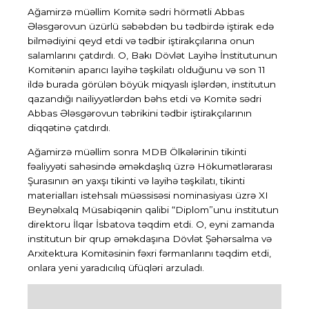
Ağamirzə müəllim Komitə sədri hörmətli Abbas
Ələsgərovun üzürlü səbəbdən bu tədbirdə iştirak edə
bilmədiyini qeyd etdi və tədbir iştirakçılarına onun
salamlarını çatdırdı. O, Bakı Dövlət Layihə İnstitutunun
Komitənin aparıcı layihə təşkilatı olduğunu və son 11
ildə burada görülən böyük miqyaslı işlərdən, institutun
qazandığı nailiyyətlərdən bəhs etdi və Komitə sədri
Abbas Ələsgərovun təbrikini tədbir iştirakçılarının
diqqətinə çatdırdı.
Ağamirzə müəllim sonra MDB Ölkələrinin tikinti
fəaliyyəti sahəsində əməkdaşlıq üzrə Hökumətlərarası
Şurasının ən yaxşı tikinti və layihə təşkilatı, tikinti
materialları istehsalı müəssisəsi nominasiyası üzrə XI
Beynəlxalq Müsabiqənin qalibi “Diplom”unu institutun
direktoru İlqar İsbatova təqdim etdi. O, eyni zamanda
institutun bir qrup əməkdaşına Dövlət Şəhərsalma və
Arxitektura Komitəsinin fəxri fərmanlarını təqdim etdi,
onlara yeni yaradıcılıq üfüqləri arzuladı.