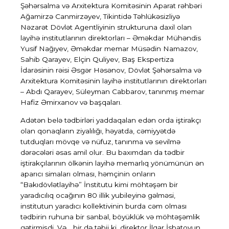
Şəhərsalma və Arxitektura Komitəsinin Aparat rəhbəri
Ağamirzə Canmirzəyev, Tikintidə Təhlükəsizliyə
Nəzarət Dövlət Agentliyinin strukturuna daxil olan
layihə institutlarının direktorları – Əməkdar Mühəndis
Yusif Nağıyev, Əməkdar memar Müsədin Namazov,
Sahib Qarayev, Elçin Quliyev, Baş Ekspertiza
İdarəsinin rəisi Əsgər Həsənov, Dövlət Şəhərsalma və
Arxitektura Komitəsinin layihə institutlarının direktorları
– Abdı Qarayev, Süleyman Cabbarov, tanınmış memar
Hafiz Əmirxanov və başqaları.
Adətən belə tədbirləri yaddaqalan edən orda iştirakçı
olan qonaqların ziyalılığı, həyatda, cəmiyyətdə
tutduqları mövqe və nüfuz, tanınma və sevilmə
dərəcələri əsas amil olur. Bu baxımdan da tədbir
iştirakçılarının ölkənin layihə memarlıq yönümünün ən
aparıcı simaları olması, həmçinin onların
“Bakıdövlətlayihə” İnstitutu kimi möhtəşəm bir
yaradıcılıq ocağının 80 illik yubileyinə gəlməsi,
institutun yaradıcı kollektivinin burda cəm olması
tədbirin ruhuna bir sanbal, böyüklük və möhtəşəmlik
gətirmişdi. Və… bir də təbii ki, direktor İlqar İsbatovun