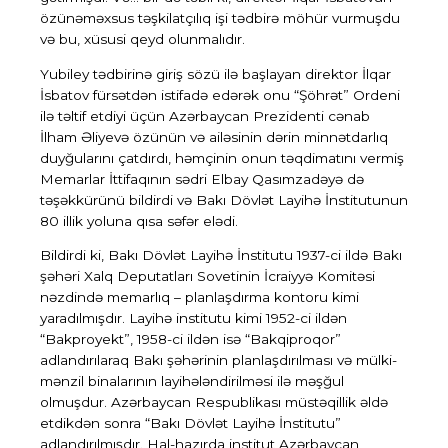
özünəməxsus təşkilatçılıq işi tədbirə möhür vurmuşdu
və bu, xüsusi qeyd olunmalıdır.
Yubiley tədbirinə giriş sözü ilə başlayan
direktor İlqar
İsbatov
fürsətdən istifadə edərək onu “Şöhrət” Ordeni
ilə təltif etdiyi üçün Azərbaycan Prezidenti cənab
İlham Əliyevə özünün və ailəsinin dərin minnətdarlıq
duyğularını çatdırdı, həmçinin onun təqdimatını vermiş
Memarlar İttifaqının sədri Elbay Qasımzadəyə də
təşəkkürünü bildirdi və Bakı Dövlət Layihə İnstitutunun
80 illik yoluna qısa səfər elədi.
Bildirdi ki, Bakı Dövlət Layihə İnstitutu 1937-ci ildə Bakı
şəhəri Xalq Deputatları Sovetinin İcraiyyə Komitəsi
nəzdində memarlıq – planlaşdırma kontoru kimi
yaradılmışdır. Layihə institutu kimi 1952-ci ildən
“Bakproyekt”, 1958-ci ildən isə “Bakqiproqor”
adlandırılaraq Bakı şəhərinin planlaşdırılması və mülki-
mənzil binalarının layihələndirilməsi ilə məşğul
olmuşdur. Azərbaycan Respublikası müstəqillik əldə
etdikdən sonra “Bakı Dövlət Layihə İnstitutu”
adlandırılmışdır. Hal-hazırda institut Azərbaycan