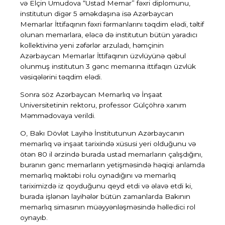
və Elçin Umudova “Ustad Memar” fəxri diplomunu,
institutun digər 5 əməkdaşına isə Azərbaycan
Memarlar İttifaqının fəxri fərmanlarını təqdim elədi, təltif
olunan memarlara, eləcə də institutun bütün yaradıcı
kollektivinə yeni zəfərlər arzuladı, həmçinin
Azərbaycan Memarlar İttifaqının üzvlüyünə qəbul
olunmuş institutun 3 gənc memarına ittifaqın üzvlük
vəsiqələrini təqdim elədi.
Sonra söz
Azərbaycan Memarlıq və İnşaat
Universitetinin rektoru, professor Gülçöhrə xanım
Məmmədovaya
verildi.
O, Bakı Dövlət Layihə İnstitutunun Azərbaycanın
memarlıq və inşaat tarixində xüsusi yeri olduğunu və
ötən 80 il ərzində burada ustad memarların çalışdığını,
buranın gənc memarların yetişməsində həqiqi anlamda
memarlıq məktəbi rolu oynadığını və memarlıq
tariximizdə iz qoyduğunu qeyd etdi və əlavə etdi ki,
burada işlənən layihələr bütün zamanlarda Bakının
memarlıq simasının müəyyənləşməsində həlledici rol
oynayıb.