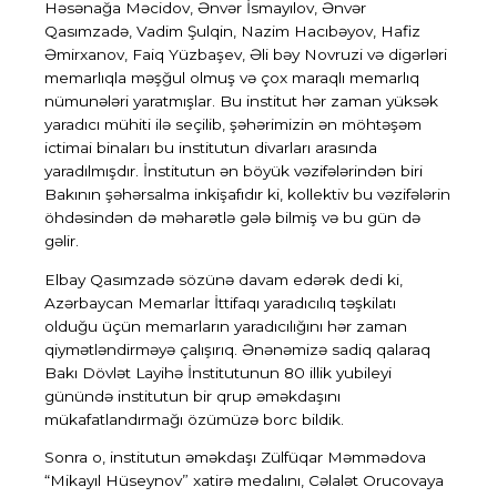
Həsənağa Məcidov, Ənvər İsmayılov, Ənvər
Qasımzadə, Vadim Şulqin, Nazim Hacıbəyov, Hafiz
Əmirxanov, Faiq Yüzbaşev, Əli bəy Novruzi və digərləri
memarlıqla məşğul olmuş və çox maraqlı memarlıq
nümunələri yaratmışlar. Bu institut hər zaman yüksək
yaradıcı mühiti ilə seçilib, şəhərimizin ən möhtəşəm
ictimai binaları bu institutun divarları arasında
yaradılmışdır. İnstitutun ən böyük vəzifələrindən biri
Bakının şəhərsalma inkişafıdır ki, kollektiv bu vəzifələrin
öhdəsindən də məharətlə gələ bilmiş və bu gün də
gəlir.
Elbay Qasımzadə sözünə davam edərək dedi ki,
Azərbaycan Memarlar İttifaqı yaradıcılıq təşkilatı
olduğu üçün memarların yaradıcılığını hər zaman
qiymətləndirməyə çalışırıq. Ənənəmizə sadiq qalaraq
Bakı Dövlət Layihə İnstitutunun 80 illik yubileyi
günündə institutun bir qrup əməkdaşını
mükafatlandırmağı özümüzə borc bildik.
Sonra o, institutun əməkdaşı Zülfüqar Məmmədova
“Mikayıl Hüseynov” xatirə medalını, Cəlalət Orucovaya