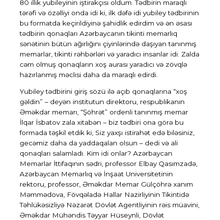
80 illik yubileyinin iştirakçısı oldum. Tədbirin maraqlı
tərəfi və özəlliyi onda idi ki, ilk dəfə idi yubiley tədbirinin
bu formatda keçirildiyinə şahidlik edirdim və ən əsası
tədbirin qonaqları Azərbaycanın tikinti memarlıq
sənətinin bütün ağırlığını çiyinlərində daşıyan tanınmış
memarlar, tikinti rəhbərləri və yaradıcı insanlar idi. Zalda
cəm olmuş qonaqların xoş aurası yaradıcı və zövqlə
hazırlanmış məclisi daha da maraqlı edirdi.
Yubiley tədbirini giriş sözü ilə açıb qonaqlarına “xoş
gəldin” – deyən institutun direktoru,
respublikanın
Əməkdar memarı, “Şöhrət” ordenli tanınmış memar
İlqar İsbatov
zala xitabən – biz tədbiri ona görə bu
formada təşkil etdik ki, Siz yaxşı istirahət edə biləsiniz,
gecəmiz daha da yaddaqalan olsun – dedi və ali
qonaqları salamladı. Kim idi onlar?
Azərbaycan
Memarlar İttifaqının sədri, professor Elbay Qasımzadə,
Azərbaycan Memarlıq və İnşaat Universitetinin
rektoru, professor, Əməkdar Memar Gülçöhrə xanım
Məmmədova, Fövqəladə Hallar Nazirliyinin Tikintidə
Təhlükəsizliyə Nəzarət Dövlət Agentliyinin rəis müavini,
Əməkdar Mühəndis Təyyar Hüseynli, Dövlət