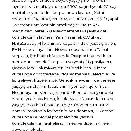
ərazidə inşa olunacaq böyük yaşayış kompleksinin
layihəsi, Yasamal rayonunda 2500 şagird yerlik 20 saylı
məktəbin yeni tədris korpusunun layihəsi, Xətai
rayonunda “Azərbaycan Xəzər Dəniz Gəmiçiliyi” Qapalı
Səhmdar Cəmiyyətinin əməkdaşları üçün 472
mənzildən ibarət 5 yüksəkmərtəbəli yaşayış evləri
kompleksinin layihəsi, Yeni Yasamal, C.Quliyev,
H.B.Zərdabi, M.İbrahimov küçələrindəki yaşayış evləri,
FHN Akademiyasının Hövsan qəsəbəsində Təhsil
korpusu, Şərifzadə küçəsində Diaqnostika mərkəzi,
metronun texnoloji korpusu və yeni giriş pavilyonu,
Qəbələ İcra Hakimiyyətinin inzibati binası, Nizami
küçəsində dördmərtəbəli ticarət mərkəzi, Neftçilər və
İstiqlaliyyət küçələrində, Gənclik meydanında yerləşən
yaşayış binalarının fasadlarının yenidən qurulması,
Hollandiyanın Venlo şəhərində Floriada sərgisindəki
Azərbaycan pavilyonu, İstiqlaliyyət küçəsində bir sıra
yaşayış evlərinin fasadlarının yenidən qurulması, 6
nömrəli məktəbin layihəsinin hazırlanması, H.Zərdabi
küçəsində və Nobel prospektində yaşayış
komplekslərinin layihələndirilməsi və digər layihələri
qeyd etmək olar.