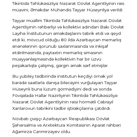
Tikintidə Təhlükəsizliyə Nəzarət Dövlət Agentliyinin rəis
müavini, Əməkdar Mühəndis Təyyar Hüseynliyə
verildi.
Təyyar müəllim Tikintidə Təhlükəsizliyə Nəzarət Dövlət
Agentliyinin rəhbərliyi və kollektivi adından Bakı Dövlət
Layihə İnstitutunun əməkdaşlarını təbrik etdi və qeyd
etdi ki, mövcud olduğu 80 ildə Azərbaycan memarlıq
ənənələrinin qorunub saxlanmasında və inkişaf
etdirilməsində, paytaxtın memarlıq simasının
müəyyənləşməsində kollektivin hər bir üzvü
peşəkarlıqla çalışmış, gərgin əmək sərf etmişlər.
Bu yubiley tədbirində institutun keçdiyi örnək yol
barədə saatlarla danışa biləcəyini vurğulayan Təyyar
Hüseynli buna lüzum görmədiyini dedi və sonda
Fövqəladə Hallar Nazirliyinin Tikintidə Təhlükəsizliyə
Nəzarət Dövlət Agentliyinin rəisi hörmətli Cəbrayıl
Xanlarovun təbrikini tədbir iştirakçılarına çatdırdı.
Növbəti çıxışçı
Azərbaycan Respublikası Dövlət
Şəhərsalma və Arxitektura Komitəsinin Aparat rəhbəri
Ağamirzə Canmirzəyev
oldu.