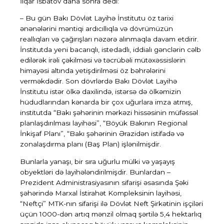
İlqar İsbatov daha sonra dedi:
– Bu gün Bakı Dövlət Layihə İnstitutu öz tarixi
ənənələrini məntiqi ardıcıllıqla və dövrümüzün
reallıqları və çağırışları nəzərə alınmaqla davam etdirir.
İnstitutda yeni bacarıqlı, istedadlı, iddialı gənclərin cəlb
edilərək irəli çəkilməsi və təcrübəli mütəxəssislərin
himayəsi altında yetişdirilməsi öz bəhrələrini
verməkdədir. Son dövrlərdə Bakı Dövlət Layihə
İnstitutu istər ölkə daxilində, istərsə də ölkəmizin
hüdudlarından kənarda bir çox uğurlara imza atmış,
institutda “Bakı şəhərinin mərkəzi hissəsinin müfəssəl
planlaşdırılması layihəsi”, “Böyük Bakının Regional
İnkişaf Planı”, “Bakı şəhərinin Ərazidən istifadə və
zonalaşdırma planı (Baş Plan) işlənilmişdir.
Bunlarla yanaşı, bir sıra uğurlu mülki və yaşayış
obyektləri də layihələndirilmişdir. Bunlardan –
Prezident Administrasiyasının sifarişi əsasında Şəki
şəhərində Marxal İstirahət Kompleksinin layihəsi,
“Neftçi” MTK-nın sifarişi ilə Dövlət Neft Şirkətinin işçiləri
üçün 1000-dən artıq mənzil olmaq şərtilə 5,4 hektarlıq