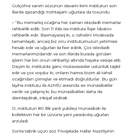
Gülçöhrə xanım sözünün davamı kimi institutun son
illərdə qazandığı möhtəşəm uğurlara da toxundu:
– “Bu memarlıq ocağına hər zaman istedadlı memarlar
rəhbərlik edib. Son 11 ildə isə instituta İlqar İsbatov
rəhbərlik edir. Baxmayaraq ki, o, təhsilini Moskvada
tamamlayıb, ancaq biz onu institutumuzun yetirməsi
hesab edir və uğurları ilə fəxr edirik. Çox istedadlı
memarlarımızdandır və son illərdə burada görülən
işlərin hər biri onun rəhbərliyi altında həyata vəsiqə alıb.
Deyim ki, institutda gənc mütəxəssislər üstünlük təşkil
edir və çox xoşdur ki, onların hamısı bizim ali təhsil
ocağından çıxmışlar və etimadı doğruldurlar. Bu gün
layihə institutu ilə AzMİU arasında sıx münasibətlər
vardır və çalışırıq ki, bu münasibətləri daha da
dərinləşdirək, inkişaf etdirək.
O, institutun 80 illik şanlı yubileyi münasibəti ilə
kollektivin hər bir üzvünə yeni yaradıcılıq uğurları
arzuladı.
Sonra təbrik üçün söz
Fövqəladə Hallar Nazirliyinin