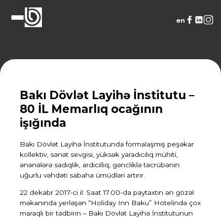
en
Bakı Dövlət Layihə İnstitutu –
80 İL Memarlıq ocağının
işığında
Bakı Dövlət Layihə İnstitutunda formalaşmış peşəkar
kollektiv, sənət sevgisi, yüksək yaradıcılıq mühiti,
ənənələrə sadiqlik, ardıcıllıq, gəncliklə təcrübənin
uğurlu vəhdəti sabaha ümüdləri artırır.
22 dekabr 2017-ci il. Saat 17.00-da paytaxtın ən gözəl
məkanında yerləşən “Holiday Inn Baku” Hotelində çox
maraqlı bir tədbirin – Bakı Dövlət Layihə İnstitutunun