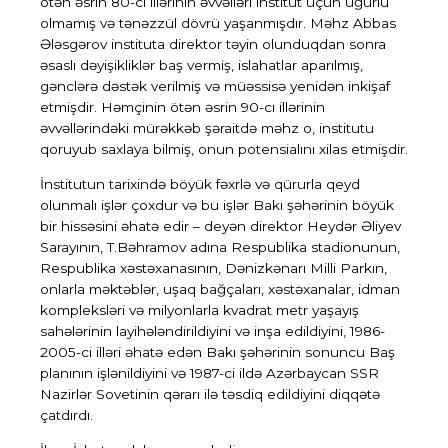
ötən əsrin 80-ci illərinin əvvəlləri institut üçün uğurlu
olmamış və tənəzzül dövrü yaşanmışdır. Məhz Abbas
Ələsgərov instituta direktor təyin olunduqdan sonra
əsaslı dəyişikliklər baş vermiş, islahatlar aparılmış,
gənclərə dəstək verilmiş və müəssisə yenidən inkişaf
etmişdir. Həmçinin ötən əsrin 90-cı illərinin
əvvəllərindəki mürəkkəb şəraitdə məhz o, institutu
qoruyub saxlaya bilmiş, onun potensialını xilas etmişdir.
İnstitutun tarixində böyük fəxrlə və qürurla qeyd
olunmalı işlər çoxdur və bu işlər Bakı şəhərinin böyük
bir hissəsini əhatə edir – deyən direktor Heydər Əliyev
Sarayının, T.Bəhramov adına Respublika stadionunun,
Respublika xəstəxanasının, Dənizkənarı Milli Parkın,
onlarla məktəblər, uşaq bağçaları, xəstəxanalar, idman
kompleksləri və milyonlarla kvadrat metr yaşayış
sahələrinin layihələndirildiyini və inşa edildiyini, 1986-
2005-ci illəri əhatə edən Bakı şəhərinin sonuncu Baş
planının işlənildiyini və 1987-ci ildə Azərbaycan SSR
Nazirlər Sovetinin qərarı ilə təsdiq edildiyini diqqətə
çatdırdı.