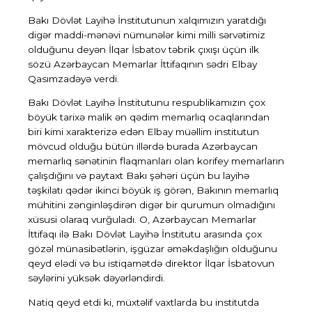
Bakı Dövlət Layihə İnstitutunun xalqımızın yaratdığı
digər maddi-mənəvi nümunələr kimi milli sərvətimiz
olduğunu deyən İlqar İsbatov təbrik çıxışı üçün ilk
sözü
Azərbaycan Memarlar İttifaqının sədri Elbay
Qasımzadəyə
verdi.
Bakı Dövlət Layihə İnstitutunu respublikamızın çox
böyük tarixə malik ən qədim memarlıq ocaqlarından
biri kimi xarakterizə edən Elbay müəllim institutun
mövcud olduğu bütün illərdə burada Azərbaycan
memarlıq sənətinin flaqmanları olan korifey memarların
çalışdığını və paytaxt Bakı şəhəri üçün bu layihə
təşkilatı qədər ikinci böyük iş görən, Bakının memarlıq
mühitini zənginləşdirən digər bir qurumun olmadığını
xüsusi olaraq vurğuladı. O, Azərbaycan Memarlar
İttifaqı ilə Bakı Dövlət Layihə İnstitutu arasında çox
gözəl münasibətlərin, işgüzar əməkdaşlığın olduğunu
qeyd elədi və bu istiqamətdə direktor İlqar İsbatovun
səylərini yüksək dəyərləndirdi.
Natiq qeyd etdi ki, müxtəlif vaxtlarda bu institutda