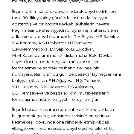
mühitə, bu təsirlərə köklənir, yaşayır və yaradır.
İlqar müəllim sözünə davam edərək qeyd etdi ki, bu
tarixi 80 illik yubiley günündə institutda fəaliyyət
göstərmiş və bir çox mürəkkəb layihələrin həyata
keçirilməsində əhəmiyyətli rol oynamış mühəndislərin
adları xüsusi qeyd olunmalıdır. R.A.Əliyev, H.S.Şamilov,
K.A.Kərimov, A.S.Heybətov, N.İ.İsmayılov,
E.M.Məmmədova, D.İ.Şapiro, B.E.Kotlyar,
M.M.Kazımov kimi mühəndislər məhz Bakı Dövlət
Layihə İnstitutunda peşəkar mütəxəssis kimi
formalaşmış və sonrakı mühəndislər nəslinin
nümayəndələri olan bu gün də peşəkar layihəçilər kimi
fəaliyyət göstərən F.H.Ağayeva, N.Ş.Poluxov,
V.H.Həsənov, S.N.Nazarov, F.S.Aslanova,
L.Ə.Həmzəyeva və başqaları kimi mütəxəssislərin
formalaşmasında əhəmiyyətli rol oynamışlar.
İlqar İsbatov institutun qorunub saxlanılmasında və
bugünədək gəlib çıxmasında, tarixinin ən çətin və
keşməkeşli dövründə ona rəhbərlik etmiş Abbas
Ələsgərovun rolunu xüsusi qeyd elədi və bildirdi ki,