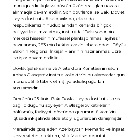
məntiqi ardıcıllıqla və dövrümüzün reallıqları nəzərə
alınmaqla davam etdirir. Son dövrlərdə isə Bakı Dövlət
Layihə İnstitutu ölkə daxilində, eləcə də
respublikamızın hüdudlarından kənarda bir çox
nailiyyətlərə imza atmış, institutda “Bakı şəhərinin
mərkəzi hissəsinin müfəssəl planlaşdırılması layihəsi”
hazırlanmış, 283 min hektar ərazini əhatə edən “Böyük
Bakının Regional İnkişaf Planı”nın hazırlanması üzrə
isə işlər davam etdirilir.
Dövlət Şəhərsalma və Arxitektura Komitəsinin sədri
Abbas Ələsgərov institut kollektivini bu əlamətdar gün
münasibətilə təbrik etmiş, yaradıcılıq uğurları
arzulamışdır.
Ömrünün 25 ilinin Bakı Dövlət Layihə İnstitutu ilə sıx
bağlı olduğunu söyləyən A.Ələsgərov xatirələrini
bölüşmüş, fəaliyyəti dövründə qurumun ölkəmizin
iqtisadi inkişafında əldə etdiyi uğurlardan danışmışdır.
Mərasimdə çıxış edən Azərbaycan Memarlıq və İnşaat
Universitetinin rektoru, Milli Məclisin deputatı,