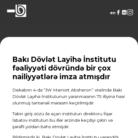
en
Bakı Dövlət Layihə İnstitutu
fəaliyyəti dövründə bir çox
nailiyyətlərə imza atmışdır
Dekabrın 4-də “JW Marriott Absheron” otelində Bakı
Dövlət Layihə İnstitutunun yaranmasının 75 illiyinə həsr
olunmuş təntənəli mərasim keçirilmişdir.
Təbiri giriş sözü ilə açan institutun direktoru İlqar
İsbatov institutun bu illər ərzində keçdiyi çətin və
şərəfli yoldan bəhs etmişdir.
Bildirmişdir ki, Bakı Dövlət Layihə İnstitutu yarandığı