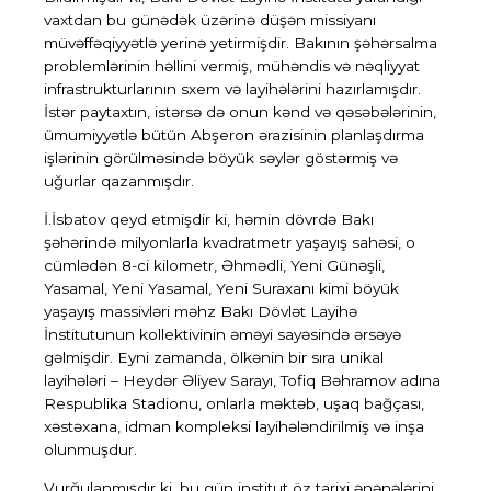
vaxtdan bu günədək üzərinə düşən missiyanı
müvəffəqiyyətlə yerinə yetirmişdir. Bakının şəhərsalma
problemlərinin həllini vermiş, mühəndis və nəqliyyat
infrastrukturlarının sxem və layihələrini hazırlamışdır.
İstər paytaxtın, istərsə də onun kənd və qəsəbələrinin,
ümumiyyətlə bütün Abşeron ərazisinin planlaşdırma
işlərinin görülməsində böyük səylər göstərmiş və
uğurlar qazanmışdır.
İ.İsbatov qeyd etmişdir ki, həmin dövrdə Bakı
şəhərində milyonlarla kvadratmetr yaşayış sahəsi, o
cümlədən 8-ci kilometr, Əhmədli, Yeni Günəşli,
Yasamal, Yeni Yasamal, Yeni Suraxanı kimi böyük
yaşayış massivləri məhz Bakı Dövlət Layihə
İnstitutunun kollektivinin əməyi sayəsində ərsəyə
gəlmişdir. Eyni zamanda, ölkənin bir sıra unikal
layihələri – Heydər Əliyev Sarayı, Tofiq Bəhramov adına
Respublika Stadionu, onlarla məktəb, uşaq bağçası,
xəstəxana, idman kompleksi layihələndirilmiş və inşa
olunmuşdur.
Vurğulanmışdır ki, bu gün institut öz tarixi ənənələrini