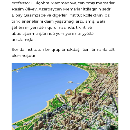
professor Gülçöhrə Məmmədova, tanınmış memarlar
Rasim Əliyev, Azərbaycan Memarlar İttifaqının sədri
Elbay Qasımzadə və digərləri institut kollektivini öz
tarixi ənənələrini daim yaşatmağı arzulamış, Bakı
şəhərinin yenidən qurulmasında, tikinti və
abadlaşdırma işlərində yeni-yeni nailiyyətlər
arzulamışlar.
Sonda institutun bir qrup əməkdaşı fəxri fərmanla təltif
olunmuşdur.